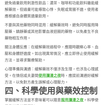
避免過量飲用刺激性飲品：濃茶、咖啡和功能飲料雖能緩
解藥效，但過量可能導致心悸、失眠或胃腸不適。使用者
應根據自身體質適量飲用。
不要與其他藥物同時混用：緩解藥效時，避免同時服用降
壓藥、鎮靜藥或其他影響血液迴圈的藥物，以免產生不良
藥物相互作用。
關注身體反應：在緩解藥效過程中，應隨時觀察心率、血
壓和身體舒適度。如出現異常情況，應立即停止使用緩解
方法，並尋求醫療幫助。
心理準備與溝通：緩解藥效不僅涉及生理，也涉及心理感
受。在情侶或夫妻間
使用瀰漫之夜
時，應提前溝通好緩解
方法，以免對方產生誤解或心理壓力。
四、科學使用與藥效控制
掌握緩解方法並不意味著可以隨意
服用瀰漫之夜
。科學使