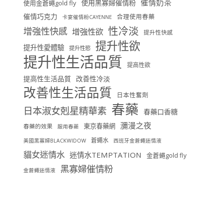
催情奶茶
使用黑寡婦催情粉
使用金蒼蠅gold fly
催情巧克力
合理使用春藥
卡宴催情粉CAYENNE
性冷淡
增強性快感
增強性欲
提升性快感
提升性欲
提升性愛體驗
提升性慾
提升性生活品質
提高性欲
提高性生活品質
改善性冷淡
改善性生活品質
日本性奮劑
春藥
日本淑女剋星精華素
春藥口香糖
瀰漫之夜
東京春藥網
春藥的效果
服用春藥
蒼蠅水
美國黑寡婦BLACKWIDOW
西班牙金蒼蠅迷情液
貓女迷情水
迷情水TEMPTATION
金蒼蠅gold fly
黑寡婦催情粉
金蒼蠅迷情液