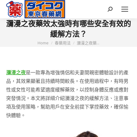
Search:
瀰漫之夜藥效太強時有哪些安全有效的
緩解方法？
You are here:
Home
春藥用法
瀰漫之夜藥...
瀰漫之夜
是一款專為增強情侶和夫妻間親密體驗設計的產
品，其效果顯著且持續時間較長。在使用過程中，有時男
性或女性可能希望適度緩解藥效，以控制身體反應或應對
突發情況。本文將詳細介紹瀰漫之夜的緩解方法、注意事
項及使用策略，幫助用戶在安全前提下掌控藥效，確保愉
快體驗。