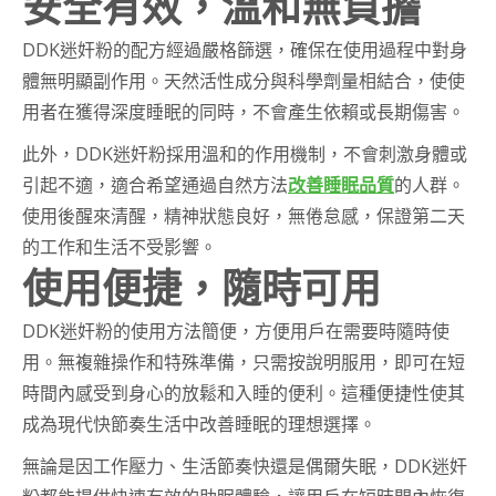
安全有效，溫和無負擔
DDK迷奸粉的配方經過嚴格篩選，確保在使用過程中對身
體無明顯副作用。天然活性成分與科學劑量相結合，使使
用者在獲得深度睡眠的同時，不會產生依賴或長期傷害。
此外，DDK迷奸粉採用溫和的作用機制，不會刺激身體或
引起不適，適合希望通過自然方法
改善睡眠品質
的人群。
使用後醒來清醒，精神狀態良好，無倦怠感，保證第二天
的工作和生活不受影響。
使用便捷，隨時可用
DDK迷奸粉的使用方法簡便，方便用戶在需要時隨時使
用。無複雜操作和特殊準備，只需按說明服用，即可在短
時間內感受到身心的放鬆和入睡的便利。這種便捷性使其
成為現代快節奏生活中改善睡眠的理想選擇。
無論是因工作壓力、生活節奏快還是偶爾失眠，DDK迷奸