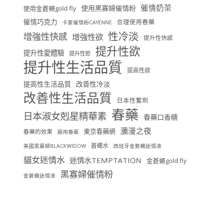
催情奶茶
使用黑寡婦催情粉
使用金蒼蠅gold fly
催情巧克力
合理使用春藥
卡宴催情粉CAYENNE
性冷淡
增強性快感
增強性欲
提升性快感
提升性欲
提升性愛體驗
提升性慾
提升性生活品質
提高性欲
提高性生活品質
改善性冷淡
改善性生活品質
日本性奮劑
春藥
日本淑女剋星精華素
春藥口香糖
瀰漫之夜
東京春藥網
春藥的效果
服用春藥
蒼蠅水
美國黑寡婦BLACKWIDOW
西班牙金蒼蠅迷情液
貓女迷情水
迷情水TEMPTATION
金蒼蠅gold fly
黑寡婦催情粉
金蒼蠅迷情液