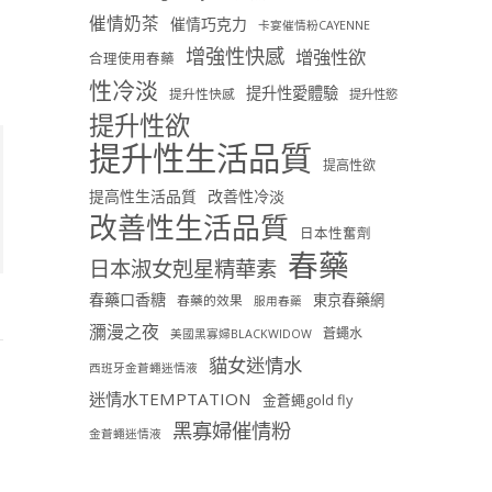
催情奶茶
催情巧克力
卡宴催情粉CAYENNE
增強性快感
增強性欲
合理使用春藥
性冷淡
提升性愛體驗
提升性快感
提升性慾
提升性欲
提升性生活品質
提高性欲
提高性生活品質
改善性冷淡
改善性生活品質
日本性奮劑
春藥
日本淑女剋星精華素
春藥口香糖
東京春藥網
春藥的效果
服用春藥
瀰漫之夜
蒼蠅水
美國黑寡婦BLACKWIDOW
貓女迷情水
西班牙金蒼蠅迷情液
迷情水TEMPTATION
金蒼蠅gold fly
黑寡婦催情粉
金蒼蠅迷情液