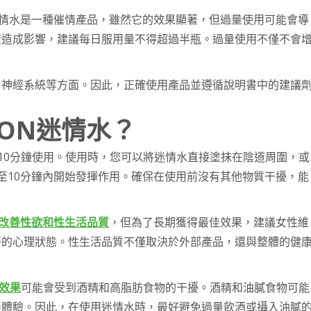
N迷情水是一種催情產品，雖然它的效果顯著，但過量使用可能會導
康造成影響，建議每日服用量不得超過半瓶。過量使用不僅不會
、神經系統等方面。因此，正確使用產品並遵循說明書中的建議
ION迷情水？
5-10分鐘使用。使用時，您可以將迷情水直接塗抹在陰道周圍，或
至10分鐘內開始發揮作用。確保在使用前沒有其他物質干擾，能
改善性欲和性生活品質
，但為了長期獲得最佳效果，建議女性維
好的心理狀態。性生活品質不僅取決於外部產品，還與整體的健
的效果
可能會受到酒精和高脂肪食物的干擾。酒精和油膩食物可能
用體驗。因此，在使用迷情水時，最好避免過量飲酒或攝入油膩