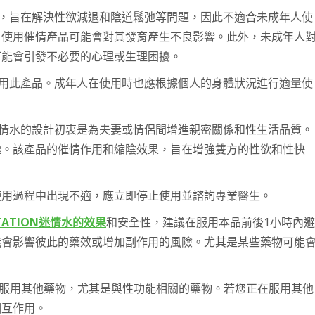
設計，旨在解決性欲減退和陰道鬆弛等問題，因此不適合未成年人使
，使用催情產品可能會對其發育產生不良影響。此外，未成年人
可能會引發不必要的心理或生理困擾。
得使用此產品。成年人在使用時也應根據個人的身體狀況進行適量使
N迷情水的設計初衷是為夫妻或情侶間增進親密關係和性生活品質。
途。該產品的催情作用和縮陰效果，旨在增強雙方的性欲和性快
使用過程中出現不適，應立即停止使用並諮詢專業醫生。
TATION迷情水的效果
和安全性，建議在服用本品前後1小時內避
能會影響彼此的藥效或增加副作用的風險。尤其是某些藥物可能
服用其他藥物，尤其是與性功能相關的藥物。若您正在服用其他
相互作用。