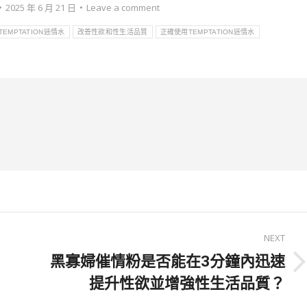
2025 年 6 月 21 日
Leave a comment
TEMPTATION迷情水
改善性欲和性生活品質
正確使用TEMPTATION迷情水
NEXT
黑寡婦催情粉是否能在3分鐘內迅速
Next
提升性欲並增強性生活品質？
post: