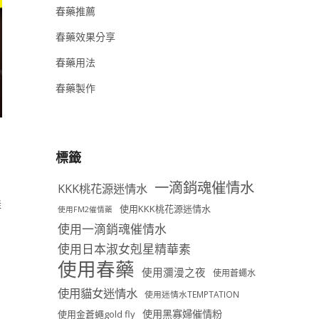
春藥推薦
春藥效果分享
春藥用法
春藥製作
標籤
一滴銷魂催情水
KKK桃花源迷情水
群
使用KKK桃花源迷情水
使用FM2催情藥
使用一滴銷魂催情水
使用日本淑女剋星精華素
使用春藥
使用瀰漫之夜
使用蒼蠅水
使用貓女迷情水
使用迷情水TEMPTATION
使用黑寡婦催情粉
使用金蒼蠅gold fly