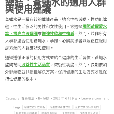
總結：蒼蠅水的適用人群
與使用建議
蒼蠅水是一種有效的催情產品，適合性欲減退、性功能障
礙、性生活疲乏的男性和女性使用。它通過
調節荷爾蒙水
準、提高血液迴圈
來
增強性欲和性快感
。然而，並非所有
人群都適合使用蒼蠅水，孕婦、心臟病患者以及正在服用
處方藥的人群應避免使用。
通過遵循正確的使用方式並結合健康的生活習慣，蒼蠅水
能夠幫助
改善性生活品質
，恢復性功能。然而，長期依賴
外部藥物並非最佳解決方案，保持健康的生活方式才是保
持性健康的根本。
Category:
春藥用法
By
吳娟
2025 年 6 月 9 日
Leave a comment
Tags:
增強性欲和性功能
增強性欲和性快感
延長性快感持續時間
提高蒼蠅水的效果
提高血液迴圈
改善性功能
改善性生活品質