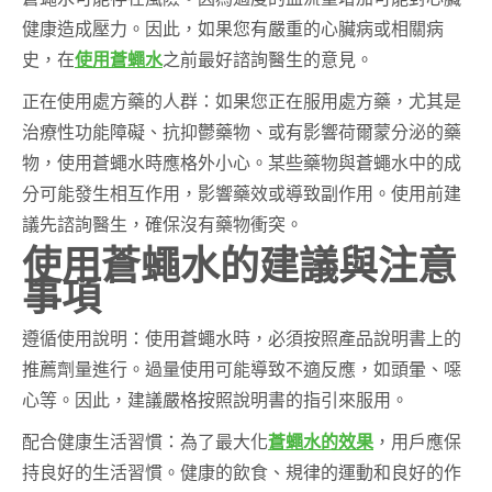
健康造成壓力。因此，如果您有嚴重的心臟病或相關病
史，在
使用蒼蠅水
之前最好諮詢醫生的意見。
正在使用處方藥的人群：如果您正在服用處方藥，尤其是
治療性功能障礙、抗抑鬱藥物、或有影響荷爾蒙分泌的藥
物，使用蒼蠅水時應格外小心。某些藥物與蒼蠅水中的成
分可能發生相互作用，影響藥效或導致副作用。使用前建
議先諮詢醫生，確保沒有藥物衝突。
使用蒼蠅水的建議與注意
事項
遵循使用說明：使用蒼蠅水時，必須按照產品說明書上的
推薦劑量進行。過量使用可能導致不適反應，如頭暈、噁
心等。因此，建議嚴格按照說明書的指引來服用。
配合健康生活習慣：為了最大化
蒼蠅水的效果
，用戶應保
持良好的生活習慣。健康的飲食、規律的運動和良好的作