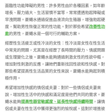
面臨性功能障礙的男性：許多男性由於各種因素，如年齡
增長、壓力過大、生活習慣不當等，常常遭遇勃起障礙或
早洩問題。蒼蠅水通過促進血液流向生殖器，增強勃起硬
度，幫助男性恢復正常的性功能。對於那些希望
改善性功
能
的男性，蒼蠅水是一個可行的輔助方案。
經歷性生活疲乏或性冷淡的女性：性冷淡是女性在性生活
中常見的問題，尤其是在經歷了長時間的壓力、情感問題
或生理變化之後。蒼蠅水能夠通過刺激女性的性欲中樞，
增加對性刺激的反應，讓她們重新找回性欲和性快感。對
那些希望提高性生活品質的女性來說，蒼蠅水能夠起到積
極作用。
希望增加性快感的情侶或夫妻：對於一些情侶或夫妻來
說，增加性生活中的快感和滿足度是他們共同的需求。蒼
蠅水能夠
提高性器官敏感度、延長性快感持續時間
，讓情
侶或夫妻在性生活中獲得更強烈的愉悅感。這對於增進彼