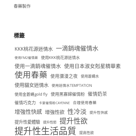
春藥製作
標籤
一滴銷魂催情水
KKK桃花源迷情水
使用KKK桃花源迷情水
使用FM2催情藥
使用一滴銷魂催情水
使用日本淑女剋星精華素
使用春藥
使用瀰漫之夜
使用蒼蠅水
使用貓女迷情水
使用迷情水TEMPTATION
催情奶茶
使用黑寡婦催情粉
使用金蒼蠅gold fly
催情巧克力
合理使用春藥
卡宴催情粉CAYENNE
性冷淡
增強性快感
增強性欲
提升性快感
提升性欲
提升性愛體驗
提升性慾
提升性生活品質
提高性欲