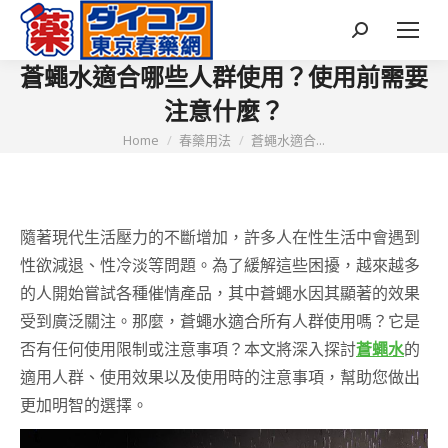
Search:
蒼蠅水適合哪些人群使用？使用前需要
注意什麼？
You are here:
Home
春藥用法
蒼蠅水適合...
隨著現代生活壓力的不斷增加，許多人在性生活中會遇到
性欲減退、性冷淡等問題。為了緩解這些困擾，越來越多
的人開始嘗試各種催情產品，其中蒼蠅水因其顯著的效果
受到廣泛關注。那麼，蒼蠅水適合所有人群使用嗎？它是
否有任何使用限制或注意事項？本文將深入探討
蒼蠅水
的
適用人群、使用效果以及使用時的注意事項，幫助您做出
更加明智的選擇。