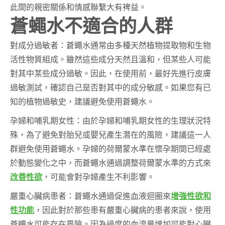
此間的親密關係和情感聯繫大有裨益。
蒼蠅水不適合的人群
對成分過敏者：蒼蠅水通常由多種天然植物提取物和生物
活性物質組成。雖然這些成分天然且溫和，但某些人可能
對其中某些成分過敏。因此，在使用前，最好先進行皮膚
過敏測試，確認自己是否對其中的成分敏感。如果您有已
知的植物過敏史，建議避免使用蒼蠅水。
孕婦和哺乳期女性：由於孕婦和哺乳期女性的生理狀況特
殊，為了避免對胎兒或嬰兒產生潛在的風險，建議這一人
群避免使用蒼蠅水。孕婦的荷爾蒙水準在懷孕期間已經處
於動態變化之中，而蒼蠅水通過調整荷爾蒙水準的方式來
改善性欲
，可能會對孕婦產生不利影響。
嚴重心臟病患者：蒼蠅水通過促進血液迴圈來
增強性欲和
性功能
，因此對於那些患有嚴重心臟病的患者來說，使用
蒼蠅水可能存在風險。因為過度的血流量增加可能對心臟