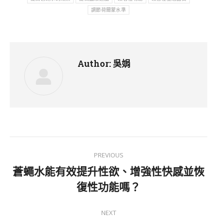
調節荷爾蒙水準
Author:
吳娟
Post
PREVIOUS
navigation
蒼蠅水能有效提升性欲、增強性快感並恢
Previous
復性功能嗎？
post:
NEXT