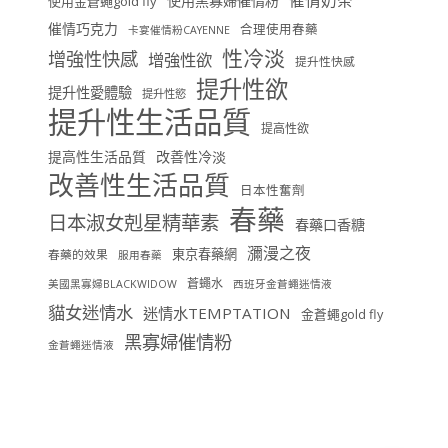
使用黑寡婦催情粉
使用金蒼蠅gold fly
催情巧克力
合理使用春藥
卡宴催情粉CAYENNE
性冷淡
增強性快感
增強性欲
提升性快感
提升性欲
提升性愛體驗
提升性慾
提升性生活品質
提高性欲
提高性生活品質
改善性冷淡
改善性生活品質
日本性奮劑
春藥
日本淑女剋星精華素
春藥口香糖
瀰漫之夜
東京春藥網
春藥的效果
服用春藥
蒼蠅水
美國黑寡婦BLACKWIDOW
西班牙金蒼蠅迷情液
貓女迷情水
迷情水TEMPTATION
金蒼蠅gold fly
黑寡婦催情粉
金蒼蠅迷情液