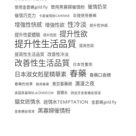
催情奶茶
使用黑寡婦催情粉
使用金蒼蠅gold fly
催情巧克力
合理使用春藥
卡宴催情粉CAYENNE
性冷淡
增強性快感
增強性欲
提升性快感
提升性欲
提升性愛體驗
提升性慾
提升性生活品質
提高性欲
提高性生活品質
改善性冷淡
改善性生活品質
日本性奮劑
春藥
日本淑女剋星精華素
春藥口香糖
瀰漫之夜
東京春藥網
春藥的效果
服用春藥
蒼蠅水
美國黑寡婦BLACKWIDOW
西班牙金蒼蠅迷情液
貓女迷情水
迷情水TEMPTATION
金蒼蠅gold fly
黑寡婦催情粉
金蒼蠅迷情液