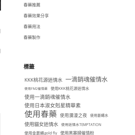
春藥推薦
春藥效果分享
春藥用法
問
春藥製作
關
標籤
一滴銷魂催情水
KKK桃花源迷情水
使用KKK桃花源迷情水
使用FM2催情藥
使用一滴銷魂催情水
使用日本淑女剋星精華素
使用春藥
使用瀰漫之夜
使用蒼蠅水
使用貓女迷情水
使用迷情水TEMPTATION
使用黑寡婦催情粉
使用金蒼蠅gold fly