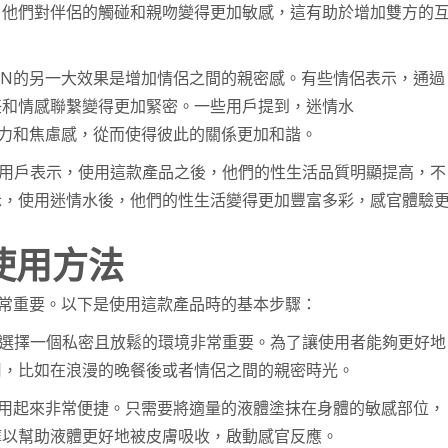
，他們對伴侶的觸碰和親吻變得更加敏感，這有助於增加雙方的
ION的另一大效果是增加情侶之間的親密感。有些情侶表示，通過
任和情感聯繫變得更加緊密。一些用戶提到，迷情水
的壓力和焦慮感，從而使得彼此的關係更加和諧。
用戶表示，使用這款產品之後，他們的性生活品質明顯提高，不
示，使用迷情水後，他們的性生活變得更加豐富多彩，感官體驗
的使用方法
法非常重要。以下是使用這款產品時的基本步驟：
選擇一個私密且放鬆的環境非常重要。為了讓使用者能夠更好地
用，比如在浪漫的晚餐後或者情侶之間的親密時光。
得使用起來非常便捷。只需要將適量的液體塗抹在身體的敏感部位，
摩以幫助液體更好地被皮膚吸收，啟動感官反應。