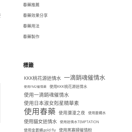
春藥推薦
使
春藥效果分享
春藥用法
春藥製作
標籤
一滴銷魂催情水
KKK桃花源迷情水
使用KKK桃花源迷情水
使用FM2催情藥
使用一滴銷魂催情水
使用日本淑女剋星精華素
使用春藥
使用瀰漫之夜
使用蒼蠅水
使用貓女迷情水
使用迷情水TEMPTATION
使用黑寡婦催情粉
使用金蒼蠅gold fly