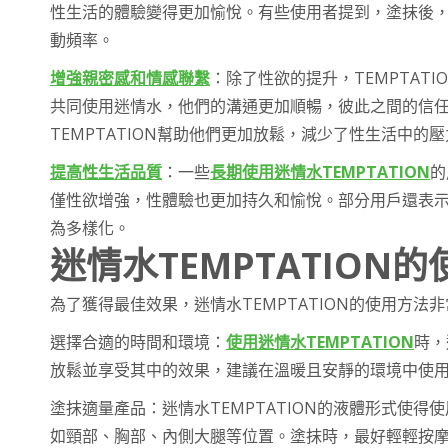
性生活的體驗變得更加愉悅。有些使用者提到，塗抹後
動頻率。
增強親密感和情感聯繫
：除了性欲的提升，TEMPTAT
共同使用迷情水，他們的溝通更加順暢，彼此之間的信
TEMPTATION幫助他們更加放鬆，減少了性生活中
提高性生活品質
：一些
長期使用迷情水TEMPTATION
的
僅性欲增強，性體驗也更加持久和愉悅。部分用戶還表
為多樣化。
迷情水TEMPTATION
為了獲得最佳效果，迷情水TEMPTATION的使用方
選擇合適的時間和環境：
使用迷情水TEMPTATION
時，
放鬆並享受其中的效果，建議在溫暖且安靜的環境中使
塗抹適量產品：迷情水TEMPTATION的液體形式使
如頸部、胸部、內側大腿等位置。塗抹時，最好輕輕按