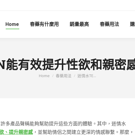
Home
春藥有什麼用
銷量最高
春藥用法
購
ION能有效提升性欲和親
You are here:
Home
春藥用法
迷情水TE...
有許多產品聲稱能夠幫助提升這些方面的體驗。其中，迷情水
欲、提升親密感
，並幫助情侶之間建立更深的情感聯繫。那麼，