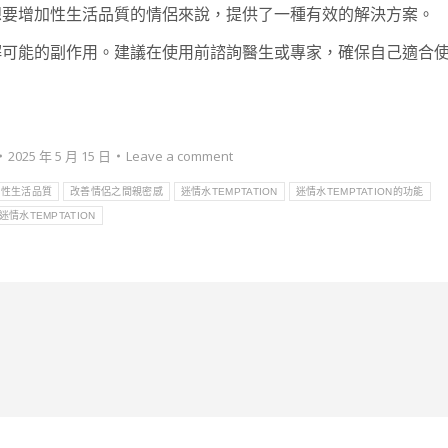
想要增加性生活品質的情侶來說，提供了一種有效的解決方案。
解可能的副作用。建議在使用前諮詢醫生或專家，確保自己適合
2025 年 5 月 15 日
Leave a comment
升性生活品質
改善情侶之間親密感
迷情水TEMPTATION
迷情水TEMPTATION的功能
情水TEMPTATION