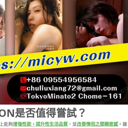
ION是否值得嘗試？
度上能夠
增強性欲，提升性生活品質
，並
改善情侶之間親密感
。雖