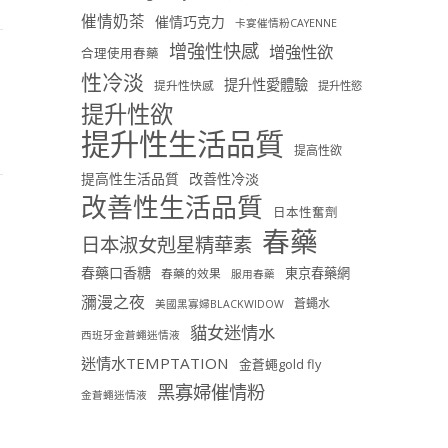
催情奶茶
催情巧克力
卡宴催情粉CAYENNE
增強性快感
增強性欲
合理使用春藥
性冷淡
提升性愛體驗
提升性快感
提升性慾
提升性欲
提升性生活品質
提高性欲
提高性生活品質
改善性冷淡
改善性生活品質
日本性奮劑
春藥
日本淑女剋星精華素
春藥口香糖
東京春藥網
春藥的效果
服用春藥
瀰漫之夜
蒼蠅水
美國黑寡婦BLACKWIDOW
貓女迷情水
西班牙金蒼蠅迷情液
迷情水TEMPTATION
金蒼蠅gold fly
黑寡婦催情粉
金蒼蠅迷情液