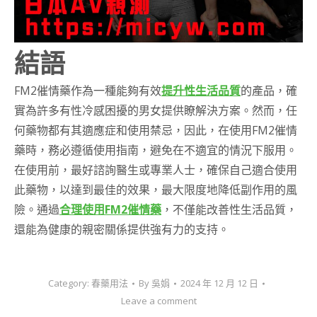
結語
FM2催情藥作為一種能夠有效
提升性生活品質
的產品，確
實為許多有性冷感困擾的男女提供瞭解決方案。然而，任
何藥物都有其適應症和使用禁忌，因此，在使用FM2催情
藥時，務必遵循使用指南，避免在不適宜的情況下服用。
在使用前，最好諮詢醫生或專業人士，確保自己適合使用
此藥物，以達到最佳的效果，最大限度地降低副作用的風
險。通過
合理使用FM2催情藥
，不僅能改善性生活品質，
還能為健康的親密關係提供強有力的支持。
Category:
春藥用法
By
吳娟
2024 年 12 月 12 日
Leave a comment