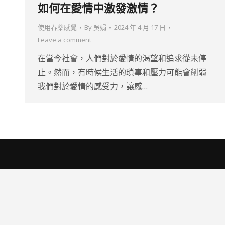
如何在愛情中激發激情？
使用春藥感覺
By
吳娟
2024 年 4 月 17 日
Leave a comment
在當今社會，人們對於愛情的渴望和追求從未停
止。然而，有時候生活的瑣事和壓力可能會削弱
我們對於愛情的感受力，讓感…