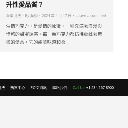
升性愛品質？
春藥用法
By
吳娟
2024 年 4 月 17 日
Leave a comment
催情巧克力，是愛情的象徵，一種充滿著浪漫與
情慾的甜蜜誘惑。每一顆巧克力都彷彿蘊藏著無
盡的愛意，它的甜美味道和柔…
用法
購買中心
PO文資訊
聯絡我們
Call Us:
+1-234-567-8900