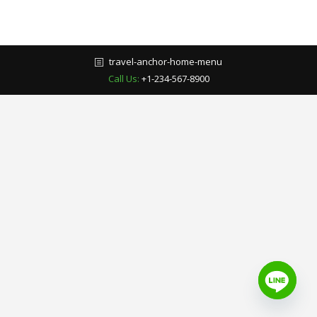
travel-anchor-home-menu
Call Us:
+1-234-567-8900